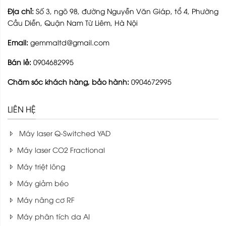
Địa chỉ:
Số 3, ngõ 98, đường Nguyễn Văn Giáp, tổ 4, Phường
Cầu Diễn, Quận Nam Từ Liêm, Hà Nội
Email:
gemmaltd@gmail.com
Bán lẻ:
0904682995
Chăm sóc khách hàng, bảo hành:
0904672995
LIÊN HỆ
Máy laser Q-Switched YAD
Máy laser CO2 Fractional
Máy triệt lông
Máy giảm béo
Máy nâng cơ RF
Máy phân tích da AI