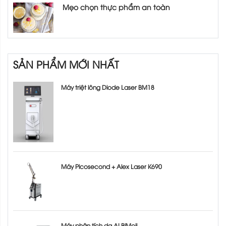
Mẹo chọn thực phẩm an toàn
SẢN PHẨM MỚI NHẤT
Máy triệt lông Diode Laser BM18
Máy Picosecond + Alex Laser K690
Máy phân tích da AI BiMoji