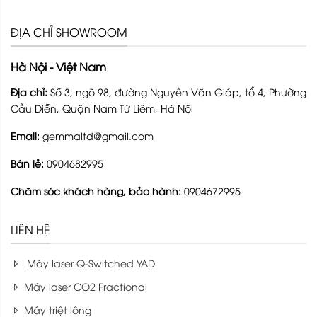
ĐỊA CHỈ SHOWROOM
Hà Nội - Việt Nam
Địa chỉ:
Số 3, ngõ 98, đường Nguyễn Văn Giáp, tổ 4, Phường
Cầu Diễn, Quận Nam Từ Liêm, Hà Nội
Email:
gemmaltd@gmail.com
Bán lẻ:
0904682995
Chăm sóc khách hàng, bảo hành:
0904672995
LIÊN HỆ
Máy laser Q-Switched YAD
Máy laser CO2 Fractional
Máy triệt lông